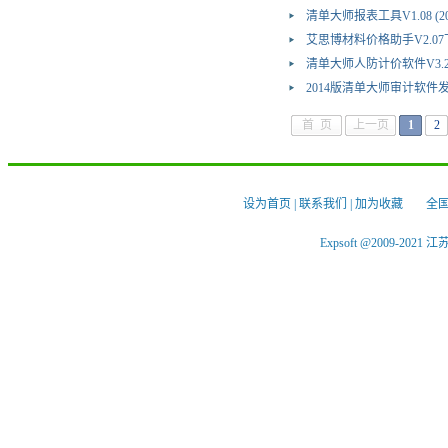
清单大师报表工具V1.08
(
2
艾思博材料价格助手V2.07
清单大师人防计价软件V3.
2014版清单大师审计软件发布
首 页
上一页
1
2
设为首页
|
联系我们
|
加为收藏
全国服
Expsoft @2009-2